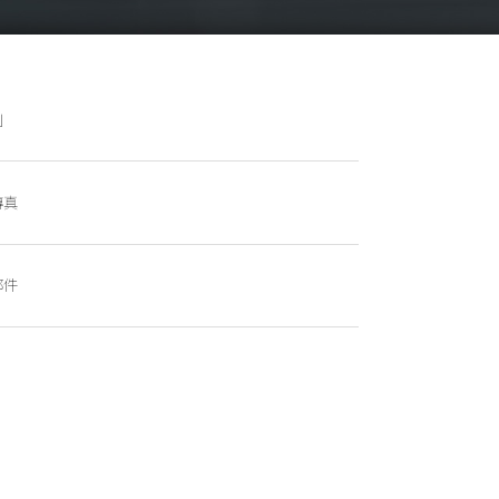
別
傳真
郵件