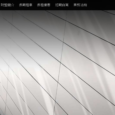
財盟簡介
長期租車
長租優惠
短期自駕
業務洽詢